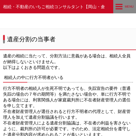
相続・不動産のいちご相続コンサルタント【岡山・倉敷】
MENU
ホーム
業務提携先
遺産分割の当事者
会社案内
遺産の相続に当たって、分割方法に意義がある場合は、相続人全員
が納得しないといけません。
専門分野
以下はよくおきる問題点です。
相続・遺産について
相続人の中に行方不明者がいる
行方不明者の相続人が生死不明であっても、失踪宣告の要件（普通
セミナー
失踪の場合の７年の期間等）を満たさない場合や、単に行方不明で
ある場合には、利害関係人が家庭裁判所に不在者財産管理人の選任
個別相談
を申し立てます。
不在者財産管理人が選任されると行方不明者の代理として、財産管
理人を加えて遺産分割協議を行います。
お知らせ
不在者財産管理人による遺産分割協議は、不在者の利益を害さない
ように、裁判所の許可が必要です。そのため、法定相続分を遵守し
お問合せ
た遺産分割内容が求められることが多いといえます。